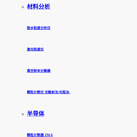
材料分析
胶水粒度分析仪
激光粒度仪
真空粉末分散器
颗粒计数仪 光散射法/光阻法-
半导体
颗粒计数器 ZM-6