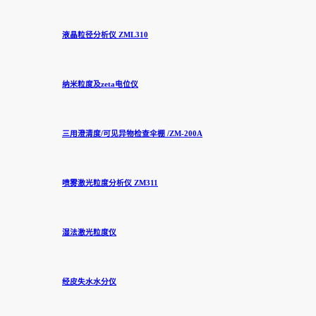
液晶粒径分析仪 ZML310
纳米粒度及zeta电位仪
三用澄清度/可见异物检查伞棚 /ZM-200A
喷雾激光粒度分析仪 ZM311
湿法激光粒度仪
经皮失水水分仪