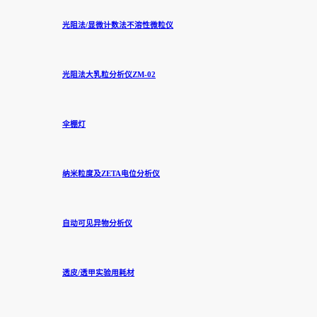
光阻法/显微计数法不溶性微粒仪
光阻法大乳粒分析仪ZM-02
伞棚灯
纳米粒度及ZETA电位分析仪
自动可见异物分析仪
透皮/透甲实验用耗材