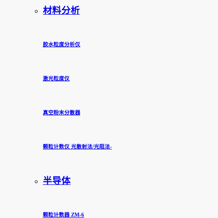
材料分析
胶水粒度分析仪
激光粒度仪
真空粉末分散器
颗粒计数仪 光散射法/光阻法-
半导体
颗粒计数器 ZM-6