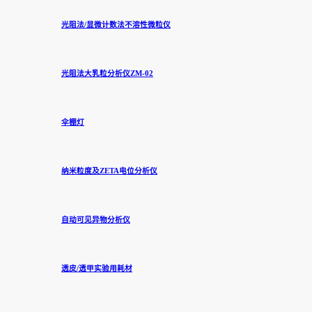
光阻法/显微计数法不溶性微粒仪
光阻法大乳粒分析仪ZM-02
伞棚灯
纳米粒度及ZETA电位分析仪
自动可见异物分析仪
透皮/透甲实验用耗材