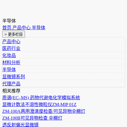
半导体
首页
产品中心
半导体
> 更多栏目
产品中心
医药行业
化妆品
材料分析
半导体
显微镜系列
代理产品
相关推荐
质谱(EC–MS) 药物代谢电化学模拟系统
显微计数法不溶性微粒仪ZM-MIP 01Z
ZM-100A两用澄清度检查/可见异物伞棚灯
ZM-100B可见异物检查 伞棚灯
透反射偏光显微镜