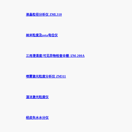
液晶粒径分析仪 ZML310
纳米粒度及zeta电位仪
三用澄清度/可见异物检查伞棚 /ZM-200A
喷雾激光粒度分析仪 ZM311
湿法激光粒度仪
经皮失水水分仪