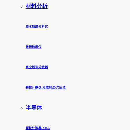
材料分析
胶水粒度分析仪
激光粒度仪
真空粉末分散器
颗粒计数仪 光散射法/光阻法-
半导体
颗粒计数器 ZM-6