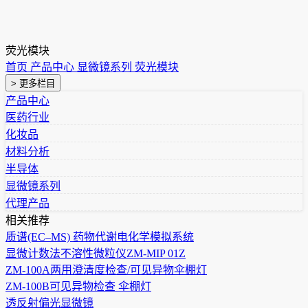
荧光模块
首页
产品中心
显微镜系列
荧光模块
> 更多栏目
产品中心
医药行业
化妆品
材料分析
半导体
显微镜系列
代理产品
相关推荐
质谱(EC–MS) 药物代谢电化学模拟系统
显微计数法不溶性微粒仪ZM-MIP 01Z
ZM-100A两用澄清度检查/可见异物伞棚灯
ZM-100B可见异物检查 伞棚灯
透反射偏光显微镜