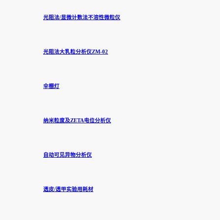
光阻法/显微计数法不溶性微粒仪
光阻法大乳粒分析仪ZM-02
伞棚灯
纳米粒度及ZETA电位分析仪
自动可见异物分析仪
透皮/透甲实验用耗材