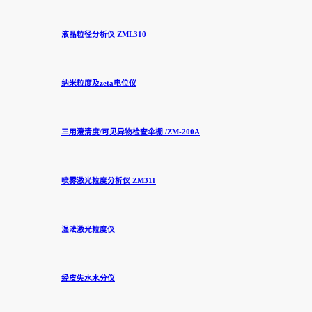
液晶粒径分析仪 ZML310
纳米粒度及zeta电位仪
三用澄清度/可见异物检查伞棚 /ZM-200A
喷雾激光粒度分析仪 ZM311
湿法激光粒度仪
经皮失水水分仪