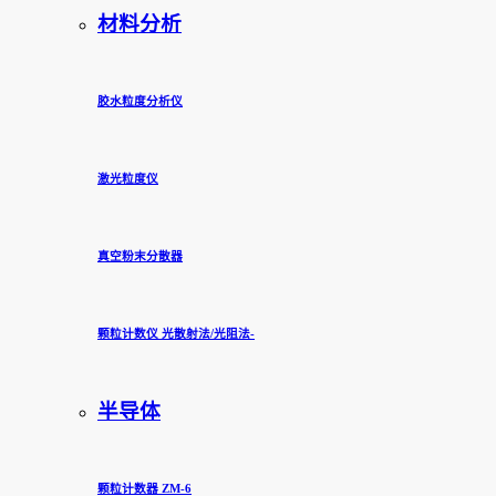
材料分析
胶水粒度分析仪
激光粒度仪
真空粉末分散器
颗粒计数仪 光散射法/光阻法-
半导体
颗粒计数器 ZM-6