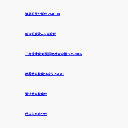
液晶粒径分析仪 ZML310
纳米粒度及zeta电位仪
三用澄清度/可见异物检查伞棚 /ZM-200A
喷雾激光粒度分析仪 ZM311
湿法激光粒度仪
经皮失水水分仪