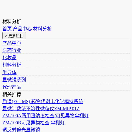
材料分析
首页
产品中心
材料分析
> 更多栏目
产品中心
医药行业
化妆品
材料分析
半导体
显微镜系列
代理产品
相关推荐
质谱(EC–MS) 药物代谢电化学模拟系统
显微计数法不溶性微粒仪ZM-MIP 01Z
ZM-100A两用澄清度检查/可见异物伞棚灯
ZM-100B可见异物检查 伞棚灯
透反射偏光显微镜