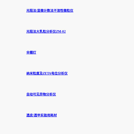
光阻法/显微计数法不溶性微粒仪
光阻法大乳粒分析仪ZM-02
伞棚灯
纳米粒度及ZETA电位分析仪
自动可见异物分析仪
透皮/透甲实验用耗材