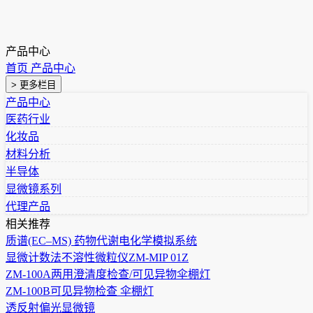
产品中心
首页
产品中心
> 更多栏目
产品中心
医药行业
化妆品
材料分析
半导体
显微镜系列
代理产品
相关推荐
质谱(EC–MS) 药物代谢电化学模拟系统
显微计数法不溶性微粒仪ZM-MIP 01Z
ZM-100A两用澄清度检查/可见异物伞棚灯
ZM-100B可见异物检查 伞棚灯
透反射偏光显微镜