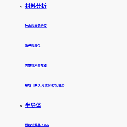
材料分析
胶水粒度分析仪
激光粒度仪
真空粉末分散器
颗粒计数仪 光散射法/光阻法-
半导体
颗粒计数器 ZM-6