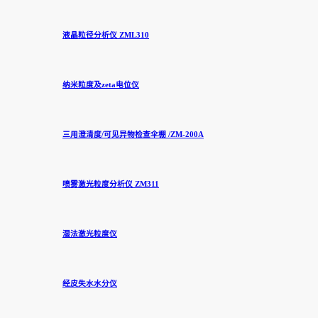
液晶粒径分析仪 ZML310
纳米粒度及zeta电位仪
三用澄清度/可见异物检查伞棚 /ZM-200A
喷雾激光粒度分析仪 ZM311
湿法激光粒度仪
经皮失水水分仪