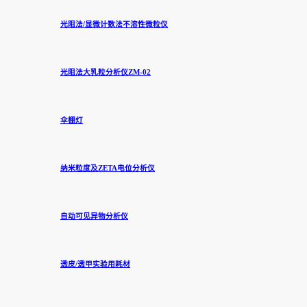
光阻法/显微计数法不溶性微粒仪
光阻法大乳粒分析仪ZM-02
伞棚灯
纳米粒度及ZETA电位分析仪
自动可见异物分析仪
透皮/透甲实验用耗材