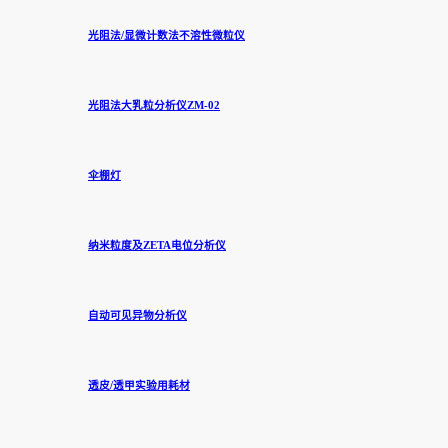
光阻法/显微计数法不溶性微粒仪
光阻法大乳粒分析仪ZM-02
伞棚灯
纳米粒度及ZETA电位分析仪
自动可见异物分析仪
透皮/透甲实验用耗材