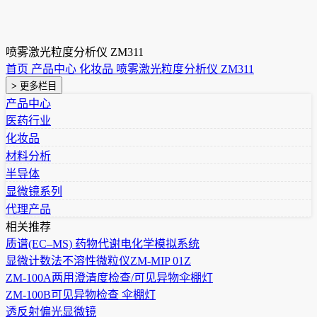
喷雾激光粒度分析仪 ZM311
首页
产品中心
化妆品
喷雾激光粒度分析仪 ZM311
> 更多栏目
产品中心
医药行业
化妆品
材料分析
半导体
显微镜系列
代理产品
相关推荐
质谱(EC–MS) 药物代谢电化学模拟系统
显微计数法不溶性微粒仪ZM-MIP 01Z
ZM-100A两用澄清度检查/可见异物伞棚灯
ZM-100B可见异物检查 伞棚灯
透反射偏光显微镜